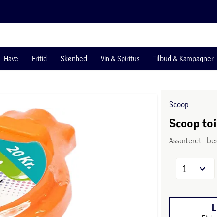
Have
Fritid
Skønhed
Vin & Spiritus
Tilbud & Kampagner
Scoop
Scoop toi
Assorteret - be
1
L