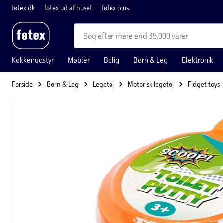
føtex.dk
føtex ud af huset
føtex plus
mere end 35.000 varer
Køkkenudstyr
Møbler
Bolig
Børn & Leg
Elektronik
Forside
Børn & Leg
Legetøj
Motorisk legetøj
Fidget toys