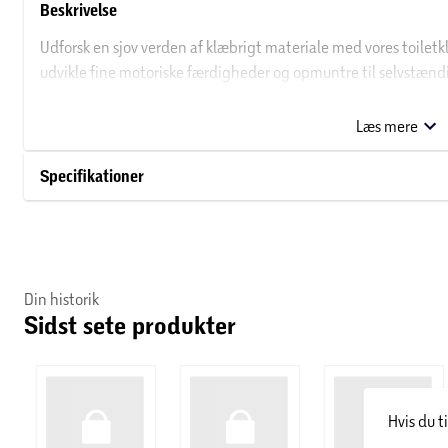
Beskrivelse
Udforsk en sjov verden af klæbrigt materiale med vores toiletk
udvikle fine motoriske færdigheder og opmuntre til selvstændi
OBS! Varen er assorteret, og en bestemt variant kan ikke g
Læs mere
Specifikationer
Din historik
Sidst sete produkter
Hvis du t