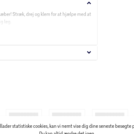
keyboard_arrow_down
læber! Stræk, drej og klem for at hjælpe med at
g leg.
aranteres.
keyboard_arrow_down
illader statistiske cookies, kan vi nemt vise dig dine seneste besøgte 
Du kan altid ændre det igen.