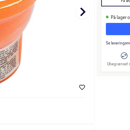
Få le
keyboard_arrow_right
På lager o
Se leveringsm
Ubegrænset r