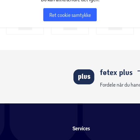
Ret cookie samtykke
føtex plus
Fordele når du han
Services