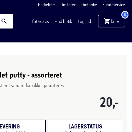
Ønskeliste
Om føtex
Omtanke
Kundeservice
0
Kurv
føtex avis
Find butik
Log ind
let putty - assorteret
stemt variant kan ikke garanteres
20,-
EVERING
LAGERSTATUS