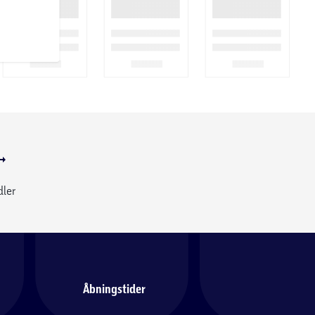
dler
Åbningstider