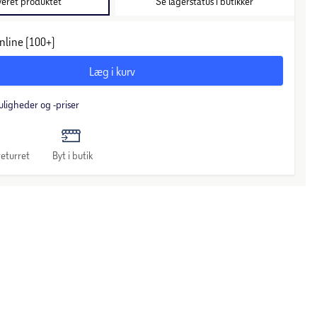
veret produktet
Se lagerstatus i butikker
nline (100+)
Læg i kurv
uligheder og -priser
eturret
Byt i butik