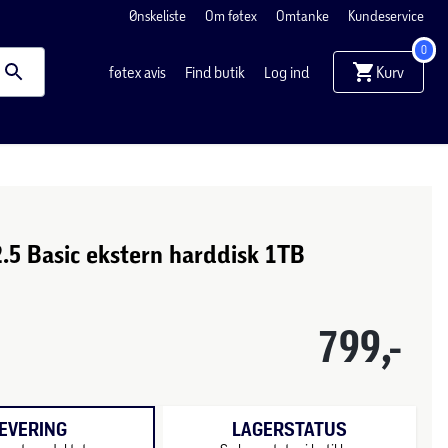
Ønskeliste
Om føtex
Omtanke
Kundeservice
0
Kurv
føtex avis
Find butik
Log ind
.5 Basic ekstern harddisk 1TB
799,-
EVERING
LAGERSTATUS