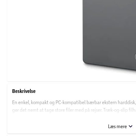
Beskrivelse
En enkel, kompakt og PC-kompatibel bærbar ekstern harddisk, d
gør det nemt at tage store filer med på rejser. Træk-og-slip fil
(bagudkompatibel med USB 2.0).
Læs mere