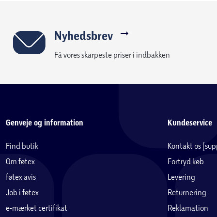
Nyhedsbrev
Få vores skarpeste priser i indbakken
Genveje og information
Kundeservice
Find butik
Kontakt os (su
Om føtex
Fortryd køb
føtex avis
Levering
Job i føtex
Returnering
e-mærket certifikat
Reklamation