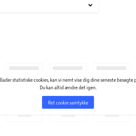
keyboard_arrow_down
illader statistiske cookies, kan vi nemt vise dig dine seneste besøgte 
Du kan altid ændre det igen.
Ret cookie samtykke