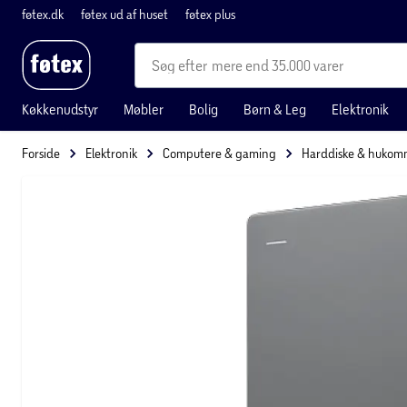
føtex.dk
føtex ud af huset
føtex plus
mere end 35.000 varer
Køkkenudstyr
Møbler
Bolig
Børn & Leg
Elektronik
Forside
Elektronik
Computere & gaming
Harddiske & hukom