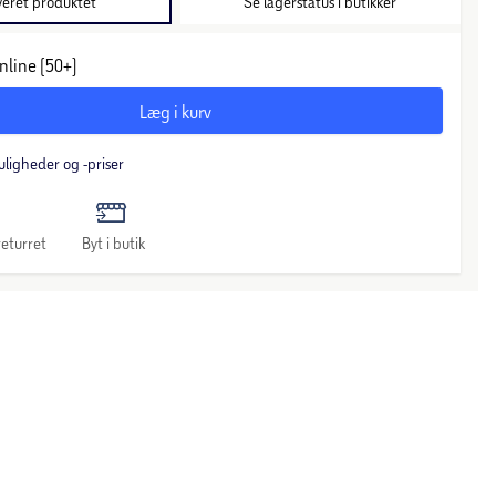
veret produktet
Se lagerstatus i butikker
nline (50+)
Læg i kurv
uligheder og -priser
eturret
Byt i butik