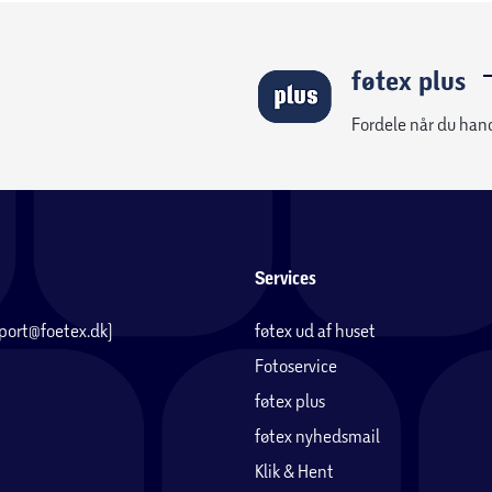
føtex plus
Fordele når du han
Services
pport@foetex.dk)
føtex ud af huset
Fotoservice
føtex plus
føtex nyhedsmail
Klik & Hent