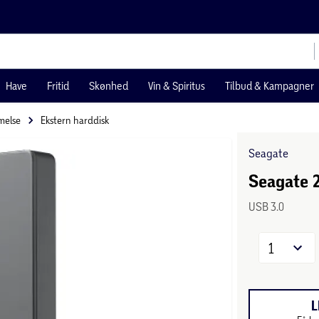
Have
Fritid
Skønhed
Vin & Spiritus
Tilbud & Kampagner
melse
Ekstern harddisk
Seagate
Seagate 2
USB 3.0
1
L