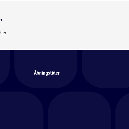
dler
Åbningstider