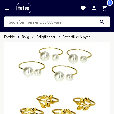
0
mere end 35.000 varer
Forside
Bolig
Boligtilbehør
Festartikler & pynt