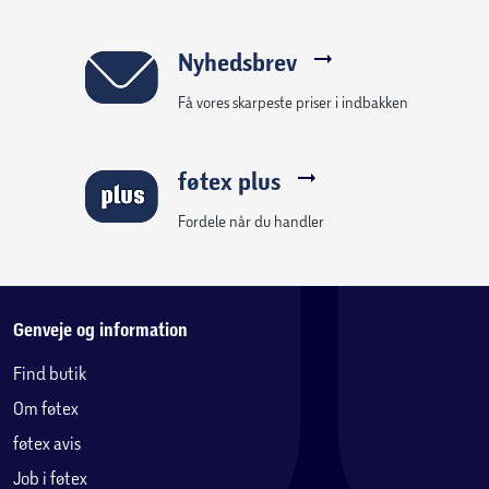
Nyhedsbrev
Få vores skarpeste priser i indbakken
føtex plus
Fordele når du handler
Genveje og information
Find butik
Om føtex
føtex avis
Job i føtex