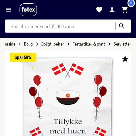
0
mere end 35.000 varer
Forside
Bolig
Boligtilbehør
Festartikler & pynt
Servietter
Spar 
50%