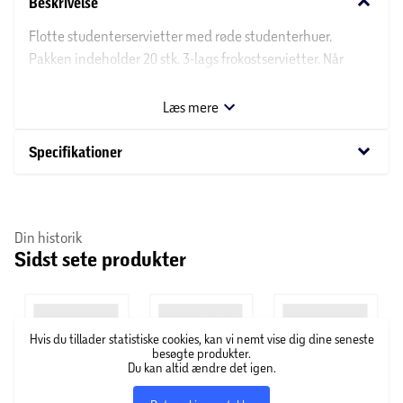
keyboard_arrow_down
Beskrivelse
Flotte studenterservietter med røde studenterhuer.
Pakken indeholder 20 stk. 3-lags frokostservietter. Når
servietten er foldet ud, måler den 33 x 33 cm.
Læs mere
keyboard_arrow_down
Specifikationer
Din historik
Sidst sete produkter
Hvis du tillader statistiske cookies, kan vi nemt vise dig dine seneste
besøgte produkter.
Du kan altid ændre det igen.