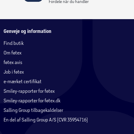
Fordele når du handler
Fås i tre varianter:
4-Pocket Binder – op til 160 kort
9-Pocket Binder – op til 360 kort
Genveje og information
Find butik
12-Pocket Binder – op til 480 kort
Om føtex
føtex avis
SHIELDBINDER™ er den ideelle løsning for både den
Job i føtex
dedikerede spiller og den seriøse samler, der vil beskytte
e-mærket certifikat
og fremvise sine kort med stil og sikkerhed.
Smiley-rapporter for føtex
Smiley-rapporter for føtex.dk
Salling Group tilbagekaldelser
En del af Salling Group A/S (CVR 35954716)