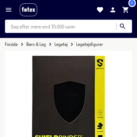
0
mere end 35.000 varer
Forside
Børn & Leg
Legetøj
Legetøjsfigurer