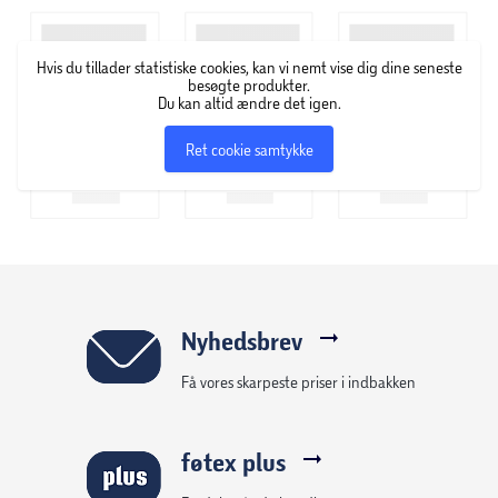
20 arkivsikre sider i høj kvalitet – syrefri og PVC-fri
Hvis du tillader statistiske cookies, kan vi nemt vise dig dine seneste
Sideindførte lommer, der forhindrer kort i at falde
besøgte produkter.
Du kan altid ændre det igen.
ud
Ret cookie samtykke
Sort baggrund, som fremhæver dine kort visuelt
Slidstærkt, polstret omslag for ekstra beskyttelse
Robust sikkerhedslynlås, der holder alt sikkert
lukket
Nyhedsbrev
Vandafvisende yderskal – ideel til transport og
Få vores skarpeste priser i indbakken
udstilling
Passer til spillekort i standardstørrelse (67 x 95 mm)
føtex plus