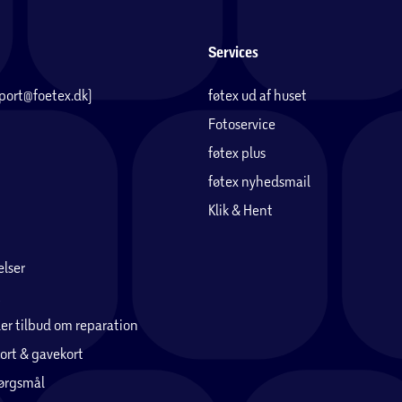
Services
pport@foetex.dk)
føtex ud af huset
Fotoservice
føtex plus
føtex nyhedsmail
Klik & Hent
lser
er tilbud om reparation
ort & gavekort
pørgsmål