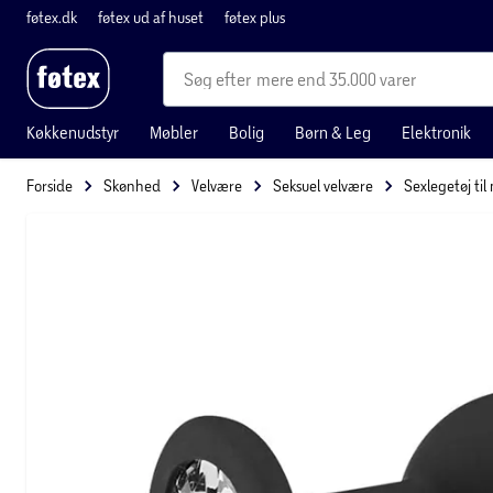
føtex.dk
føtex ud af huset
føtex plus
mere end 35.000 varer
Køkkenudstyr
Møbler
Bolig
Børn & Leg
Elektronik
Forside
Skønhed
Velvære
Seksuel velvære
Sexlegetøj ti