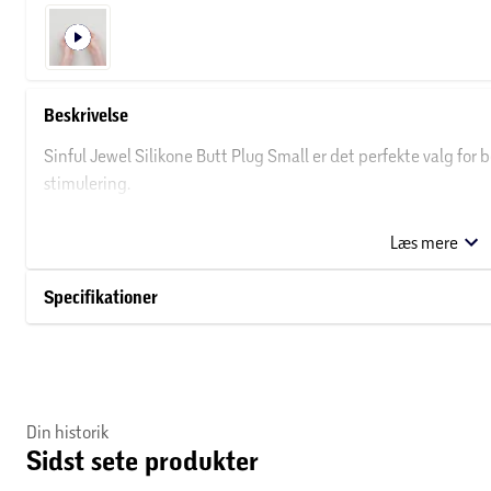
Beskrivelse
Sinful Jewel Silikone Butt Plug Small er det perfekte valg for 
stimulering.
Pluggen har en glat, overflade og en afrundet spids, der gør i
Læs mere
giver den et eksklusivt look, mens basen også sørger for, at plu
Specifikationer
Vi anbefaler Sinful Anal Vandbaseret Glidecreme for en glat 
med varmt vand og mild sæbe eller Sinful Clean Sexlegetøjsre
OM SINFUL
Din historik
Sinful sexlegetøj er en serie af eksklusive produkter, der tilbyde
Sidst sete produkter
Prøv serien til tryg og sikker leg - både alene og sammen med 