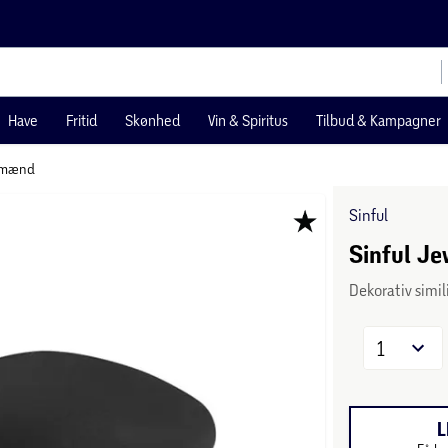
Have
Fritid
Skønhed
Vin & Spiritus
Tilbud & Kampagner
l mænd
Sinful
Sinful Je
Dekorativ simili
1
L