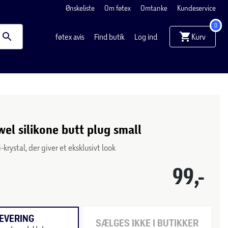
Ønskeliste
Om føtex
Omtanke
Kundeservice
0
Kurv
føtex avis
Find butik
Log ind
wel silikone butt plug small
-krystal, der giver et eksklusivt look
99,-
EVERING
SÆLGES IKKE I BUTIKKER