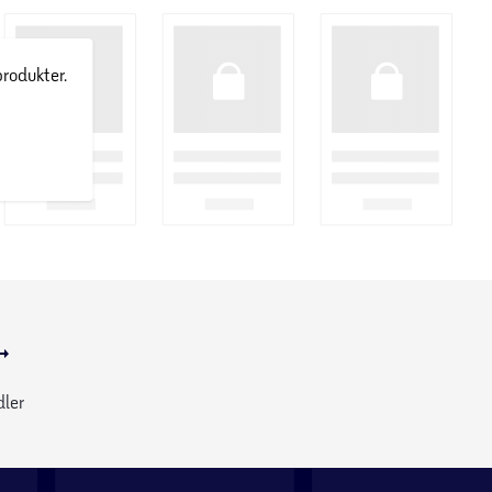
produkter.
dler