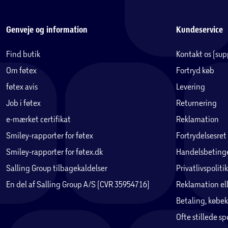
Genveje og information
Kundeservice
Find butik
Kontakt os (su
Om føtex
Fortryd køb
føtex avis
Levering
Job i føtex
Returnering
e-mærket certifikat
Reklamation
Smiley-rapporter for føtex
Fortrydelsesret
Smiley-rapporter for føtex.dk
Handelsbetinge
Salling Group tilbagekaldelser
Privatlivspolitik
En del af Salling Group A/S (CVR 35954716)
Reklamation ell
Betaling, købek
Ofte stillede s