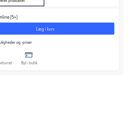
veret produktet
nline (5+)
Læg i kurv
uligheder og -priser
eturret
Byt i butik