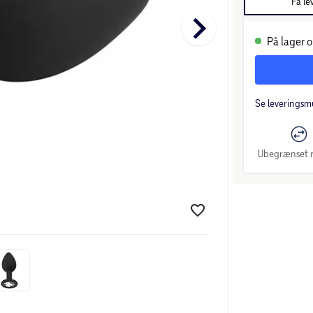
Få le
keyboard_arrow_right
På lager o
Se leveringsm
Ubegrænset r