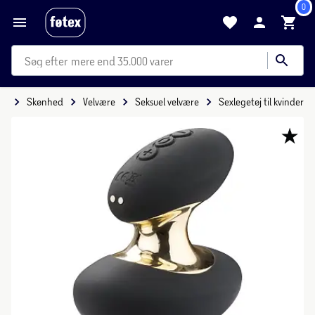
0
mere end 35.000 varer
de
Skønhed
Velvære
Seksuel velvære
Sexlegetøj til kvinder