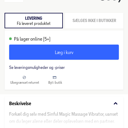
LEVERING
SÆLGES IKKE I BUTIKKER
Få leveret produktet
På lager online (5+)
Læg i kurv
Se leveringsmuligheder og -priser
Ubegrænset returret
Byt i butik
keyboard_arrow_down
Beskrivelse
Forkæl dig selv med Sinful Magic Massage Vibrator, uanset
om du leger alene eller deler oplevelsen med en partner.