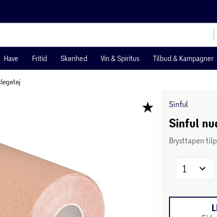
Have
Fritid
Skønhed
Vin & Spiritus
Tilbud & Kampagner
xlegetøj
Sinful
Sinful nu
Brysttapen tilp
1
L