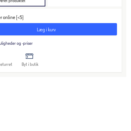
veret produktet
r online (<5)
Læg i kurv
uligheder og -priser
eturret
Byt i butik