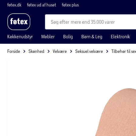
føtex.dk
føtex ud af huset
føtex plus
mere end 35.000 varer
Køkkenudstyr
Møbler
Bolig
Børn & Leg
Elektronik
Forside
Skønhed
Velvære
Seksuel velvære
Tilbehør til se