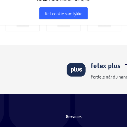
Ret cookie samtykke
føtex plus
Fordele når du han
Services