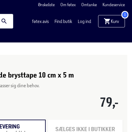
Ønskeliste
Om føtex
Omtanke
Kundeservice
0
Kurv
føtex avis
Find butik
Log ind
de brysttape 10 cm x 5 m
asser sig dine behov.
79,-
EVERING
SÆLGES IKKE I BUTIKKER