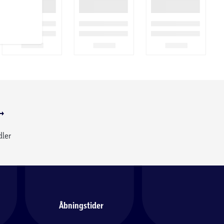
dler
Åbningstider