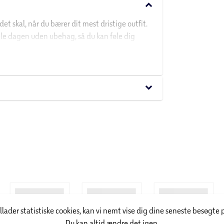
keyboard_arrow_down
det skal, når du bærer dit mest dristige outfit.
ele dagen uden ubehag, så du kan føle dig
 støtte til dybe udskæringer. Den er nem at
keyboard_arrow_down
r alt fra vibratorer og dildoer til blid bondage.
en partner.
illader statistiske cookies, kan vi nemt vise dig dine seneste besøgte 
Du kan altid ændre det igen.