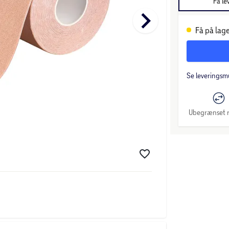
Få le
keyboard_arrow_right
Få på lage
Se leveringsm
Ubegrænset r