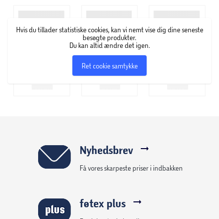
tilbyder alt fra vibratorer og dildoer til blid bondage. Prøv
serien til tryg og sikker leg - både alene og sammen med
Hvis du tillader statistiske cookies, kan vi nemt vise dig dine seneste
en partner.
besøgte produkter.
Du kan altid ændre det igen.
Ret cookie samtykke
Nyhedsbrev
Få vores skarpeste priser i indbakken
føtex plus