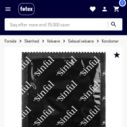
0
mere end 35.000 varer
Forside
Skønhed
Velvære
Seksuel velvære
Kondomer