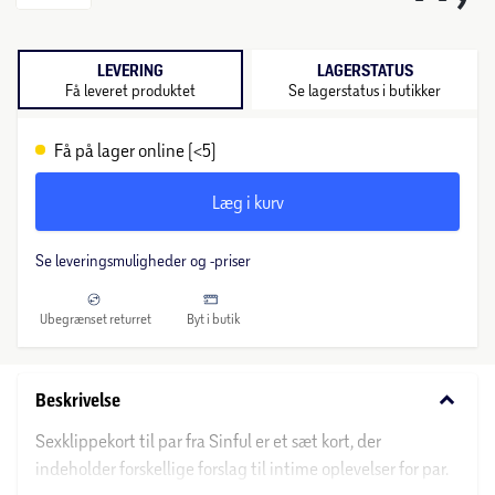
LEVERING
LAGERSTATUS
Få leveret produktet
Se lagerstatus i butikker
Få på lager online (<5)
Læg i kurv
Se leveringsmuligheder og -priser
Ubegrænset returret
Byt i butik
keyboard_arrow_down
Beskrivelse
Sexklippekort til par fra Sinful er et sæt kort, der
indeholder forskellige forslag til intime oplevelser for par.