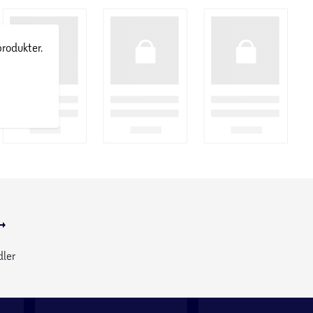
produkter.
dler