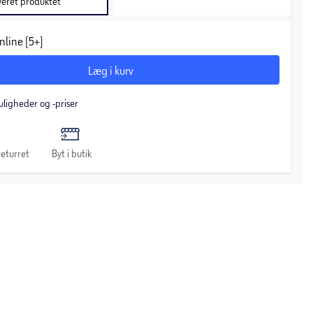
veret produktet
nline (5+)
Læg i kurv
uligheder og -priser
eturret
Byt i butik