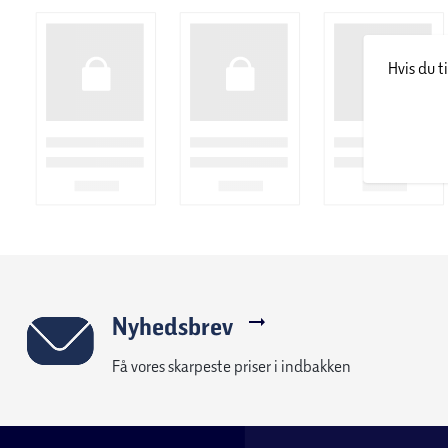
Prøv serien til tryg og sikker leg - både alene og sammen med 
Hvis du t
Nyhedsbrev
Få vores skarpeste priser i indbakken