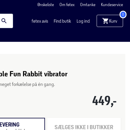
Ønskeliste
Om føtex
Omtanke
Kundeservice
0
Kurv
føtex avis
Find butik
Log ind
iple Fun Rabbit vibrator
meget forkælelse på én gang.
449,-
EVERING
SÆLGES IKKE I BUTIKKER