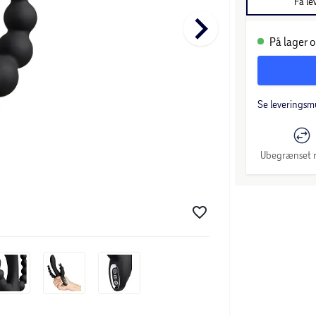
Få le
keyboard_arrow_right
På lager o
Se leveringsm
Ubegrænset r