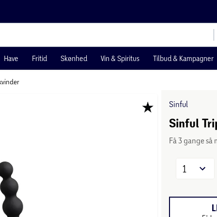
Have
Fritid
Skønhed
Vin & Spiritus
Tilbud & Kampagner
 kvinder
Sinful
Sinful Tr
Få 3 gange så 
1
L