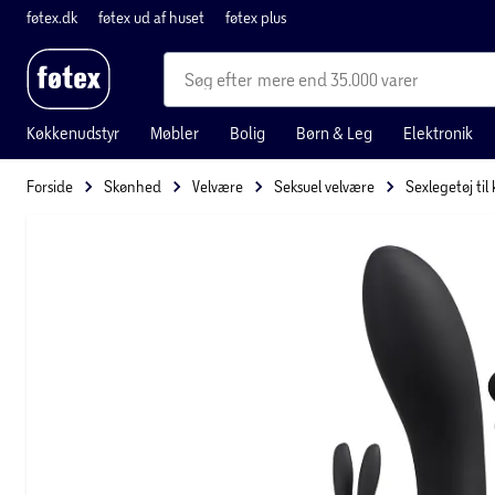
føtex.dk
føtex ud af huset
føtex plus
mere end 35.000 varer
Køkkenudstyr
Møbler
Bolig
Børn & Leg
Elektronik
Forside
Skønhed
Velvære
Seksuel velvære
Sexlegetøj til