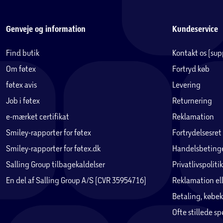
Genveje og information
Kundeservice
Find butik
Kontakt os (su
Om føtex
Fortryd køb
føtex avis
Levering
Job i føtex
Returnering
e-mærket certifikat
Reklamation
Smiley-rapporter for føtex
Fortrydelsesret
Smiley-rapporter for føtex.dk
Handelsbetinge
Salling Group tilbagekaldelser
Privatlivspolitik
En del af Salling Group A/S (CVR 35954716)
Reklamation ell
Betaling, købek
Ofte stillede s