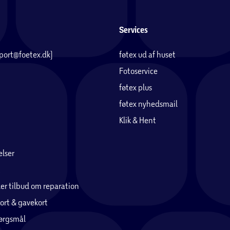
Services
pport@foetex.dk)
føtex ud af huset
Fotoservice
føtex plus
føtex nyhedsmail
Klik & Hent
lser
er tilbud om reparation
ort & gavekort
pørgsmål