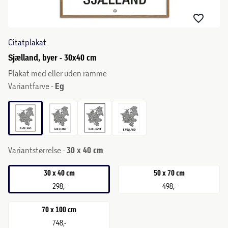
Citatplakat
Sjælland, byer - 30x40 cm
Plakat med eller uden ramme
Variantfarve -
Eg
Variantstørrelse -
30 x 40 cm
30 x 40 cm
50 x 70 cm
298,-
498,-
70 x 100 cm
748,-