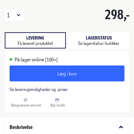
298,-
1
LEVERING
LAGERSTATUS
Få leveret produktet
Se lagerstatus i butikker
På lager online (100+)
Læg i kurv
Se leveringsmuligheder og -priser
Ubegrænset returret
Byt i butik
keyboard_arrow_down
Beskrivelse