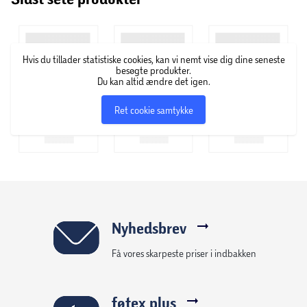
Elizabeth Arden for et århundrede siden. Elizabeth Arden
udviklede sit brand på baggrund af et ønske om at skabe
kosmetikprodukter med fokus på innovation, kvalitet og
Hvis du tillader statistiske cookies, kan vi nemt vise dig dine seneste
ekspertise. Den dag i dag har brandet en lang række af
besøgte produkter.
produkter, og er især kendt for ikoniske mærker som Eight
Du kan altid ændre det igen.
Hour og Red Door.
Ret cookie samtykke
Nyhedsbrev
Få vores skarpeste priser i indbakken
føtex plus