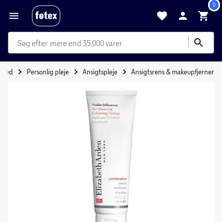
0
mere end 35.000 varer
nhed
Personlig pleje
Ansigtspleje
Ansigtsrens & makeupfjerner