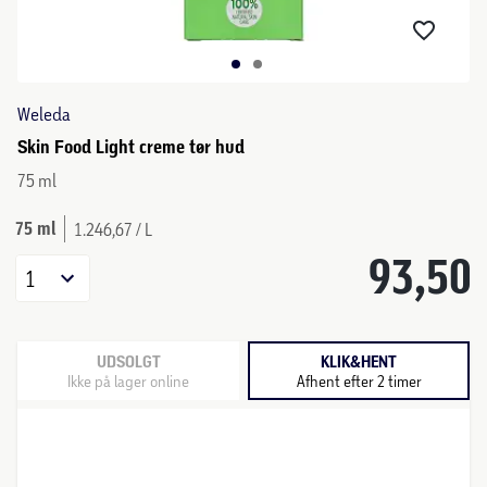
Weleda
Skin Food Light creme tør hud
75 ml
75 ml
1.246,67 / L
93,50
1
UDSOLGT
KLIK&HENT
Ikke på lager online
Afhent efter 2 timer