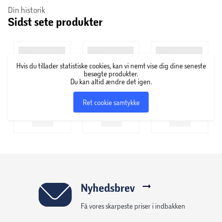
udviklet kropspleje- og hudprodukter baseret på planter
Din historik
Sidst sete produkter
og naturlige råvarer. Virksomheden kombinerer mange års
erfaring med en tilgang, der vægter kvalitet og
sporbarhed i ingredienserne. Sortimentet dækker blandt
andet kropsolier, cremer, shampoo og babypleje.
Hvis du tillader statistiske cookies, kan vi nemt vise dig dine seneste
Produkterne forhandles internationalt og fremstilles på
besøgte produkter.
egne produktionssteder i Europa.
Du kan altid ændre det igen.
Ret cookie samtykke
Nyhedsbrev
Få vores skarpeste priser i indbakken