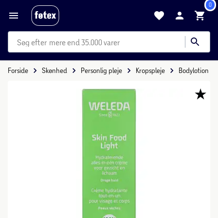
0
mere end 35.000 varer
Forside
Skønhed
Personlig pleje
Kropspleje
Bodylotion