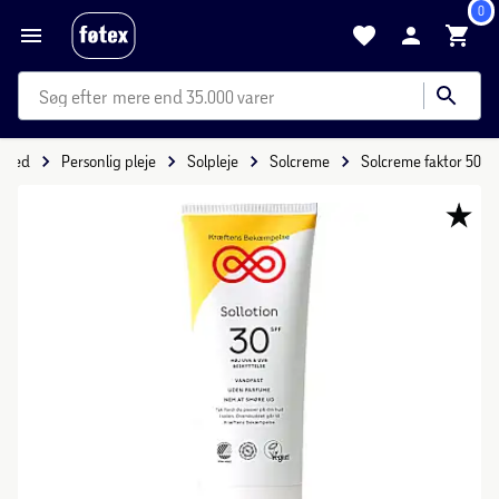
0
mere end 35.000 varer
nhed
Personlig pleje
Solpleje
Solcreme
Solcreme faktor 50