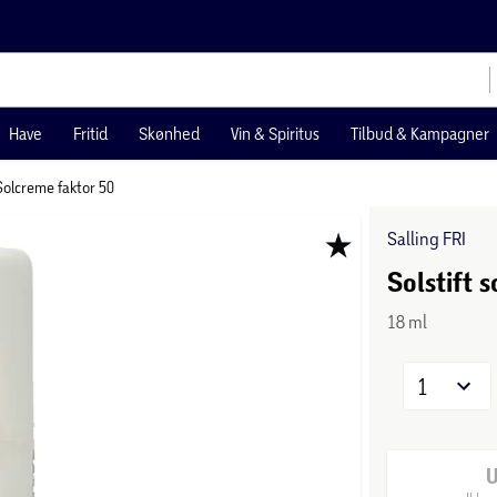
Have
Fritid
Skønhed
Vin & Spiritus
Tilbud & Kampagner
Solcreme faktor 50
Salling FRI
Solstift s
18 ml
1