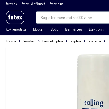
føtex.dk
føtex ud af huset
føtex plus
mere end 35.000 varer
Køkkenudstyr
Møbler
Bolig
Børn & Leg
Elektronik
Forside
Skønhed
Personlig pleje
Solpleje
Solcreme