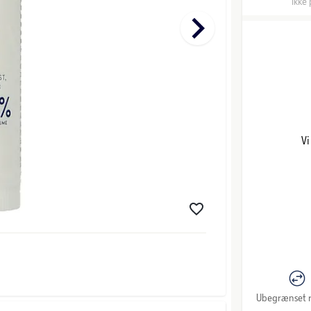
Ikke 
keyboard_arrow_right
Vi
Ubegrænset r