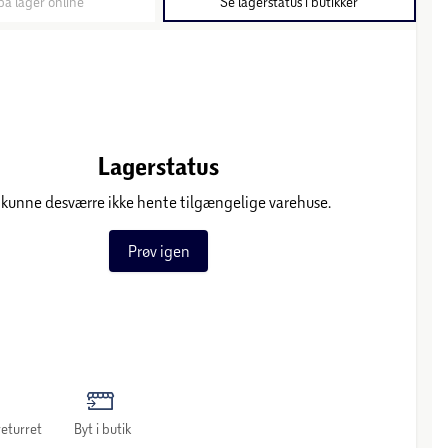
på lager online
Se lagerstatus i butikker
Lagerstatus
 kunne desværre ikke hente tilgængelige varehuse.
Prøv igen
eturret
Byt i butik