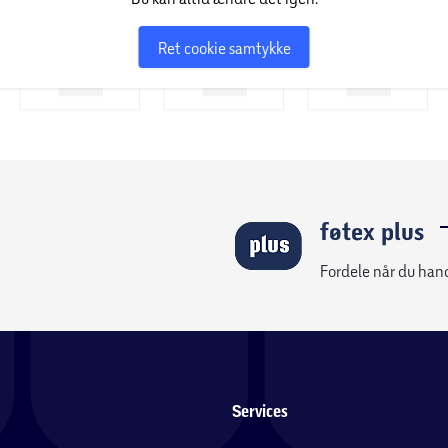
Ret cookie samtykke
føtex plus
Fordele når du han
Services