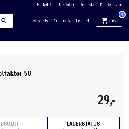
Ønskeliste
Om føtex
Omtanke
Kundeservice
0
Kurv
føtex avis
Find butik
Log ind
olfaktor 50
29,-
UDSOLGT
LAGERSTATUS