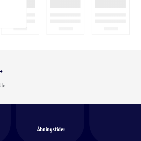
dler
Åbningstider