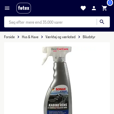
0
mere end 35.000 varer
Forside
Hus & Have
Værktøj og værksted
Biludstyr