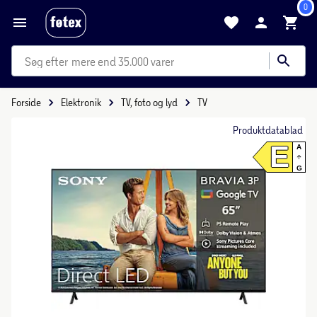
0
mere end 35.000 varer
Forside
Elektronik
TV, foto og lyd
TV
Produktdatablad
E
A
G