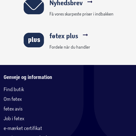
BRAVIA 3P skabt til at passe ind i ethvert rum. PS Remote
Nyhedsbrev
Play-appen gør det muligt at bruge TV’et som gaming-TV
Få vores skarpeste priser i indbakken
uden fysisk at flytte din konsol.
Gennemse mere end 400.000 film og tv-episoder fra dine
streamingtjenester på dette Google TV, sammen med
føtex plus
mere end 10.000 apps og spil. Nyd stemmestyring med
Google Assistant, og del indhold fra dine andre enheder
Fordele når du handler
på den store skærm med indbygget Google Cast og Apple
AirPlay 2.
Genveje og information
Find butik
Om føtex
føtex avis
Job i føtex
e-mærket certifikat