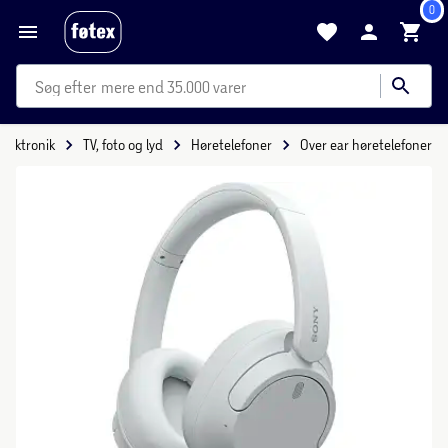
0
mere end 35.000 varer
Elektronik
TV, foto og lyd
Høretelefoner
Over ear høretelefoner