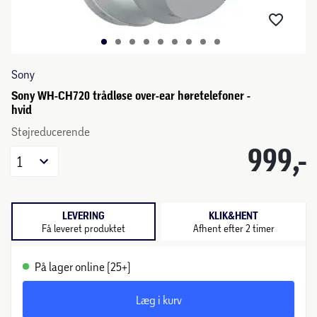
Sony
Sony WH-CH720 trådløse over-ear høretelefoner -
hvid
Støjreducerende
999,-
1
LEVERING
KLIK&HENT
Få leveret produktet
Afhent efter 2 timer
På lager online (25+)
Læg i kurv