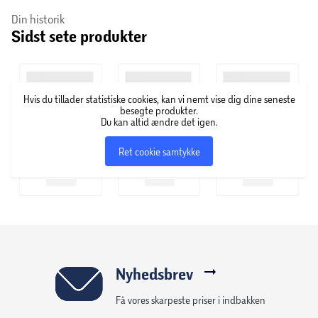
Bag Soul Wine står vinfirmaet Globus Wine A/S. Globus
Din historik
Sidst sete produkter
Wine er leverandør for vin over hele verden. De har både
egne mærker samt samarbejde med forskellige brands,
hvor de blandt andet fylder vin på flasker og står for
design. Det hele startede i 2006 som en lille, dansk start-
Hvis du tillader statistiske cookies, kan vi nemt vise dig dine seneste
up virksomhed, som nu er en international spiller på
besøgte produkter.
vinmarkedet.
Du kan altid ændre det igen.
Ret cookie samtykke
Nyhedsbrev
Få vores skarpeste priser i indbakken