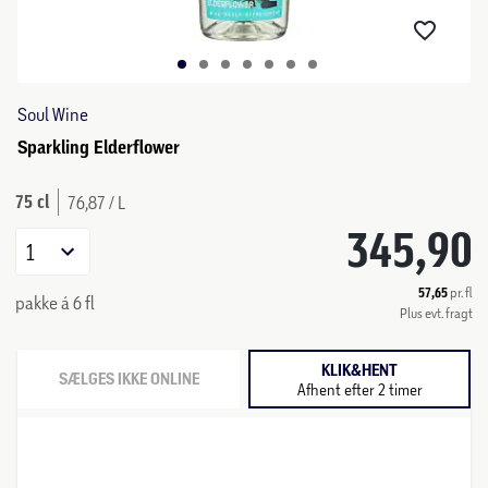
Soul Wine
Sparkling Elderflower
75 cl
76,87 / L
345,90
1
57,65
pr. fl
pakke á 6 fl
Plus evt. fragt
KLIK&HENT
SÆLGES IKKE ONLINE
Afhent efter 2 timer