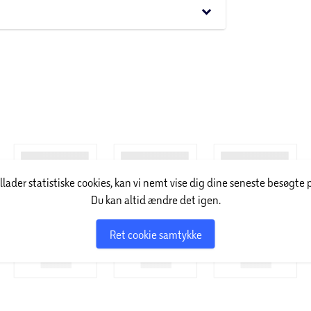
 overflader, så som papir, pap, plastik, metal,
keyboard_arrow_down
illader statistiske cookies, kan vi nemt vise dig dine seneste besøgte 
Du kan altid ændre det igen.
Ret cookie samtykke