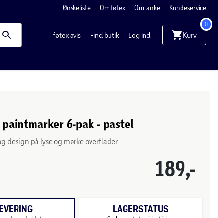
Ønskeliste
Om føtex
Omtanke
Kundeservice
0
Kurv
føtex avis
Find butik
Log ind
 paintmarker 6-pak - pastel
og design på lyse og mørke overflader
189,-
EVERING
LAGERSTATUS