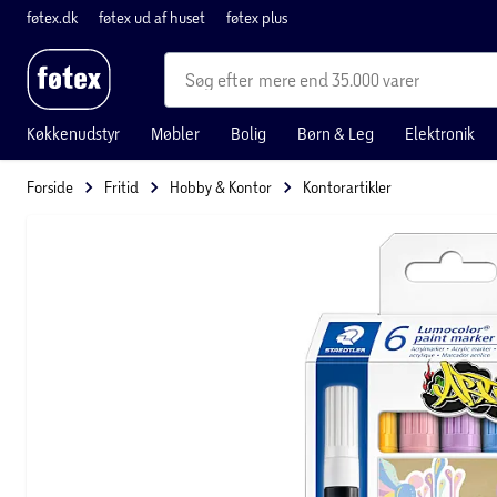
føtex.dk
føtex ud af huset
føtex plus
mere end 35.000 varer
Køkkenudstyr
Møbler
Bolig
Børn & Leg
Elektronik
Forside
Fritid
Hobby & Kontor
Kontorartikler