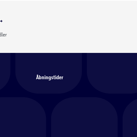
dler
Åbningstider