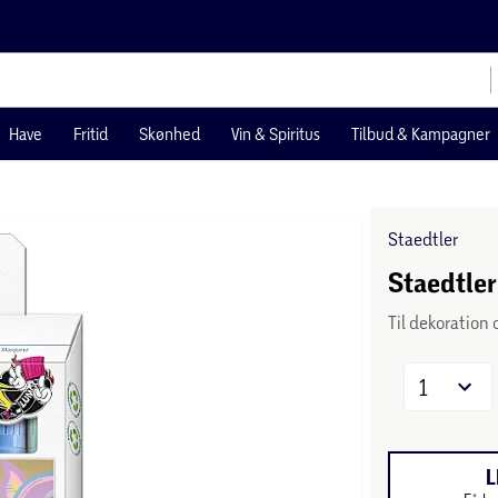
Have
Fritid
Skønhed
Vin & Spiritus
Tilbud & Kampagner
Staedtler
Staedtler
Til dekoration 
1
L