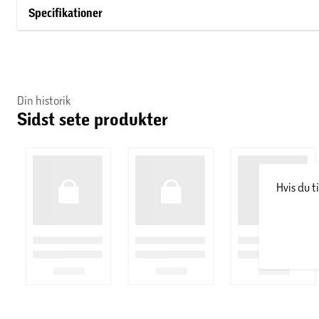
Kan anvendes til mærkning og skrivning på stort set alle
Specifikationer
glas, keramik, træ, sten etc.
Permanent, lugtsvagt vandbaseret akryl blæk.
Høj farveintensitet.
Din historik
Sidst sete produkter
Stregbredde ca. 2,4 mm.
Indeholder 6 stk ass farver
Hvis du t