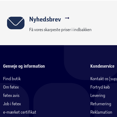
Nyhedsbrev
Få vores skarpeste priser i indbakken
Genveje og information
Kundeservice
Find butik
Kontakt os (su
Om føtex
Fortryd køb
føtex avis
Levering
Job i føtex
Returnering
e-mærket certifikat
Reklamation