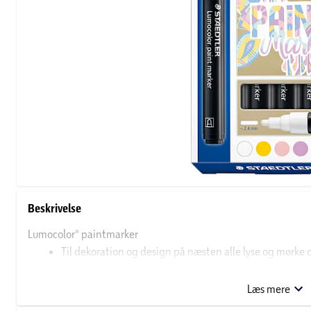
Beskrivelse
Lumocolor® paintmarker
Til dekoration og design på næsten alle lyse og mørke o
Smudsafvisende og vandtætte egenskaber
Læs mere