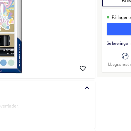
Få le
På lager o
Se leveringsm
Ubegrænset r
keyboard_arrow_down
verflader.