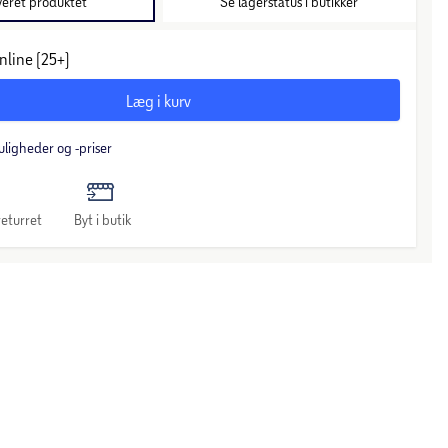
veret produktet
Se lagerstatus i butikker
nline (25+)
Læg i kurv
uligheder og -priser
eturret
Byt i butik