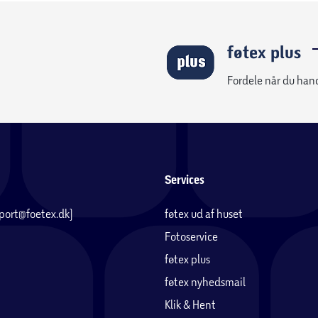
føtex plus
Fordele når du han
Services
pport@foetex.dk)
føtex ud af huset
Fotoservice
føtex plus
føtex nyhedsmail
Klik & Hent