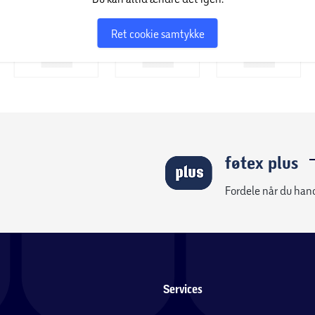
Ret cookie samtykke
skifte mellem alle dine systemer, der
 enheder samt telefoner og tablets, der
sholdbart design med robuste dobbelthængslede
et jævnt for total komfort. Med praktiske on-ear-
ap, vælge lydløs eller justere lydstyrken
oth for at besvare opkald eller lytte til dine
føtex plus
Fordele når du han
Services