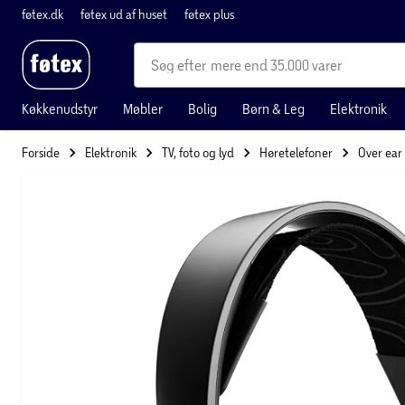
føtex.dk
føtex ud af huset
føtex plus
mere end 35.000 varer
Køkkenudstyr
Møbler
Bolig
Børn & Leg
Elektronik
Forside
Elektronik
TV, foto og lyd
Høretelefoner
Over ear