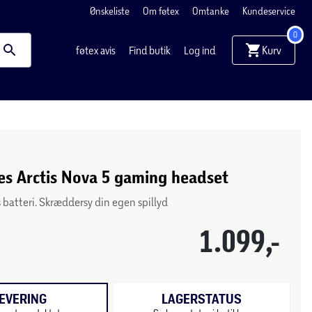
Ønskeliste
Om føtex
Omtanke
Kundeservice
0
Kurv
føtex avis
Find butik
Log ind
es Arctis Nova 5 gaming headset
s batteri. Skræddersy din egen spillyd
1.099,-
EVERING
LAGERSTATUS