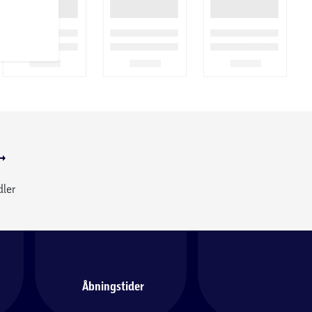
dler
Åbningstider