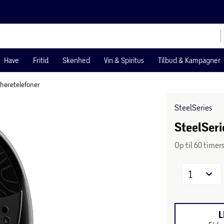
Have
Fritid
Skønhed
Vin & Spiritus
Tilbud & Kampagner
 høretelefoner
SteelSeries
SteelSeri
Op til 60 timer
1
L