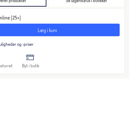
veret produktet
Se lagerstatus i butikker
nline (25+)
Læg i kurv
uligheder og -priser
eturret
Byt i butik