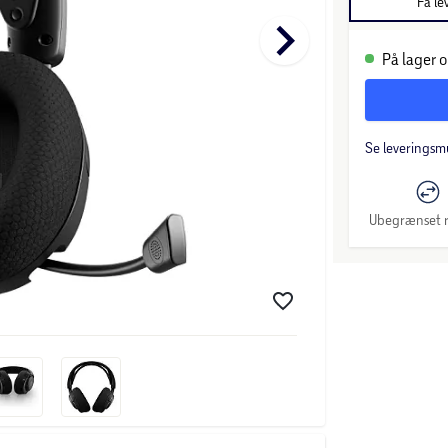
Få le
keyboard_arrow_right
På lager o
Se leveringsm
Ubegrænset r