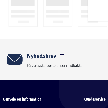
Hæv dig over systemkrige med en kompakt USB-C dongle til at 
understøtter PlayStation, PC, Switch, Meta Quest, håndholdte
understøtter USB-C. Stærk ABS-plast giver et let og langtid
bøjler samt et fleksibelt hovedbånd af stof til at fordele trykk
betjeningselementer kan du komme i gang med en tænd/sluk-kn
uden besvær. Med Quick-Switch-knappen kan du skifte til Blueto
yndlingsbeats hvor som helst.
Nyhedsbrev
Få vores skarpeste priser i indbakken
Genveje og information
Kundeservice