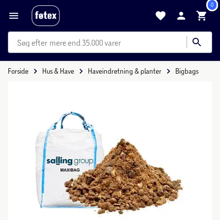
0
mere end 35.000 varer
Forside
Hus & Have
Haveindretning & planter
Bigbags