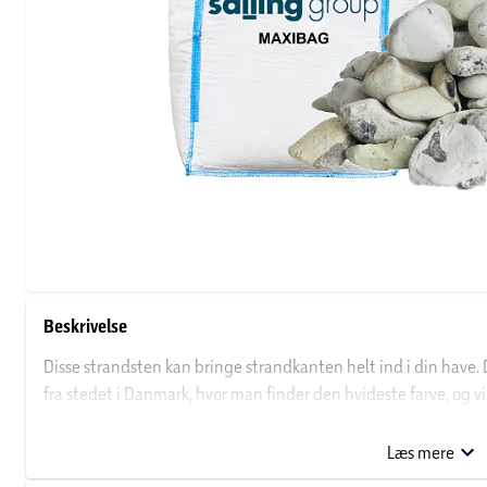
Beskrivelse
Disse strandsten kan bringe strandkanten helt ind i din have. D
fra stedet i Danmark, hvor man finder den hvideste farve, og v
mm 1 m3 er målt på stenens korteste led, og den kan bruges man
end den stadig kan gås på.
Læs mere