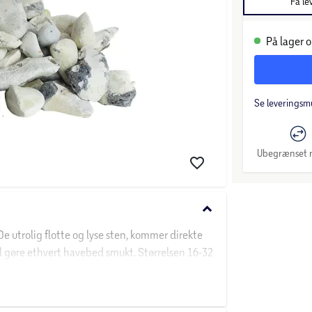
Få le
På lager o
Se leveringsm
Ubegrænset r
keyboard_arrow_down
e utrolig flotte og lyse sten, kommer direkte
il gøre ethvert havebed smukt. Størrelsen 16-32
ge forskellige steder, da den ikke er større,