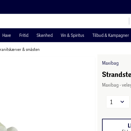
Have
Fritid
Skønhed
Vin & Spiritus
Tilbud & Kampagner
ranitskærver & småsten
Maxibag
Strandst
Maxibag - vele
1
L