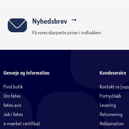
Nyhedsbrev
Få vores skarpeste priser i indbakken
Genveje og information
Kundeservice
Find butik
Kontakt os (su
Om føtex
Fortryd køb
føtex avis
Levering
Job i føtex
Returnering
e-mærket certifikat
Reklamation