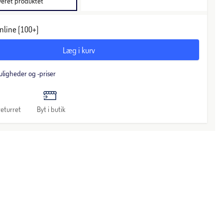
veret produktet
nline (100+)
Læg i kurv
uligheder og -priser
eturret
Byt i butik