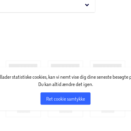
keyboard_arrow_down
illader statistiske cookies, kan vi nemt vise dig dine seneste besøgte 
Du kan altid ændre det igen.
Ret cookie samtykke