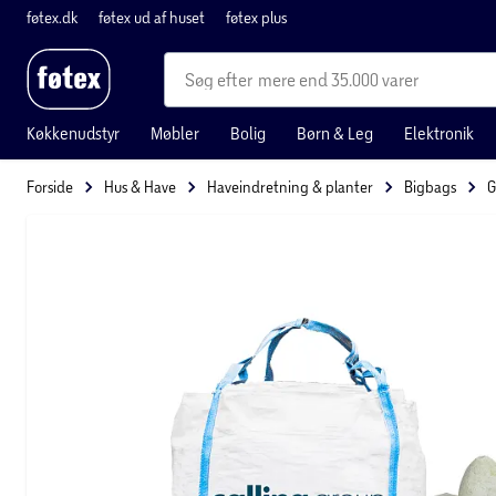
føtex.dk
føtex ud af huset
føtex plus
mere end 35.000 varer
Køkkenudstyr
Møbler
Bolig
Børn & Leg
Elektronik
Forside
Hus & Have
Haveindretning & planter
Bigbags
G