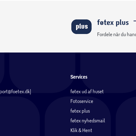
føtex plus
Fordele når du han
Services
pport@foetex.dk)
føtex ud af huset
Fotoservice
føtex plus
føtex nyhedsmail
Klik & Hent