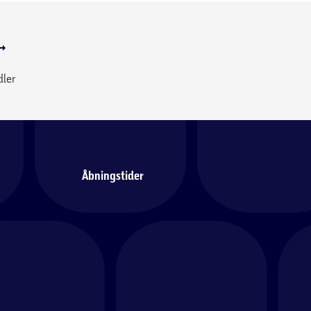
dler
Åbningstider