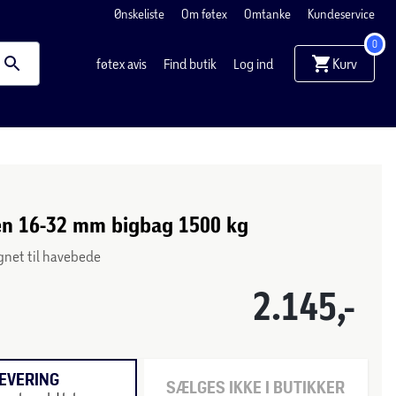
Ønskeliste
Om føtex
Omtanke
Kundeservice
0
Kurv
føtex avis
Find butik
Log ind
en 16-32 mm bigbag 1500 kg
gnet til havebede
2.145,-
EVERING
SÆLGES IKKE I BUTIKKER