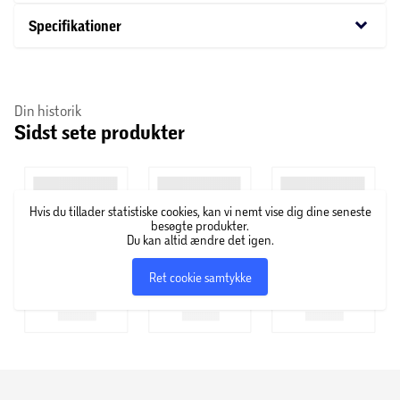
Det kan placeres som en del af borddekorationen eller
keyboard_arrow_down
Specifikationer
bruges til at skabe stemningsfuld belysning i rummet. For
at anvende bloklyset, placér det på et stabilt underlag og
tænd det for at tilføje et festligt præg til din studentfest.
Din historik
Sidst sete produkter
Hvis du tillader statistiske cookies, kan vi nemt vise dig dine seneste
besøgte produkter.
Du kan altid ændre det igen.
Ret cookie samtykke