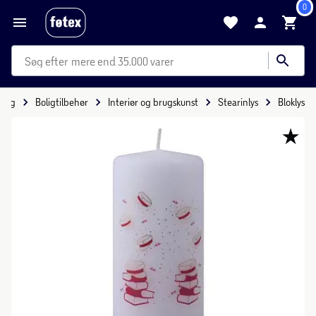
0
mere end 35.000 varer
olig
Boligtilbehør
Interiør og brugskunst
Stearinlys
Bloklys