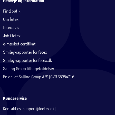
Genveje og information
Find butik
Om føtex
føtex avis
Job i føtex
e-mærket certifikat
Smiley-rapporter for føtex
Smiley-rapporter for føtex.dk
Salling Group tilbagekaldelser
En del af Salling Group A/S (CVR 35954716)
Kundeservice
Kontakt os (support@foetex.dk)