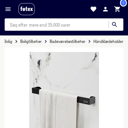
0
mere end 35.000 varer
Bolig
Boligtilbehør
Badeværelsestilbehør
Håndklædeholder