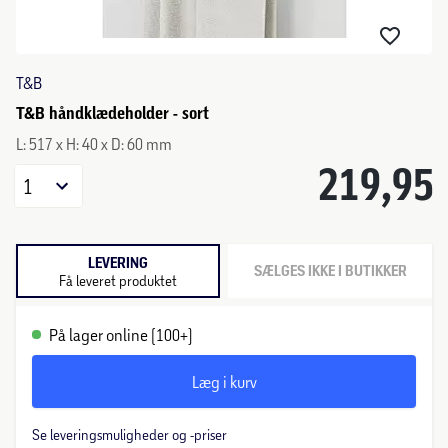
T&B
T&B håndklædeholder - sort
L: 517 x H: 40 x D: 60 mm
219,95
1
LEVERING
SÆLGES IKKE I BUTIKKER
Få leveret produktet
På lager online (100+)
Læg i kurv
Se leveringsmuligheder og -priser