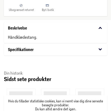
Ubegrænset returret
Byt i butik
keyboard_arrow_down
Beskrivelse
Håndklædestang.
keyboard_arrow_down
Specifikationer
Din historik
Sidst sete produkter
Hvis du tillader statistiske cookies, kan vi nemt vise dig dine seneste
besøgte produkter.
Du kan altid ændre det igen.