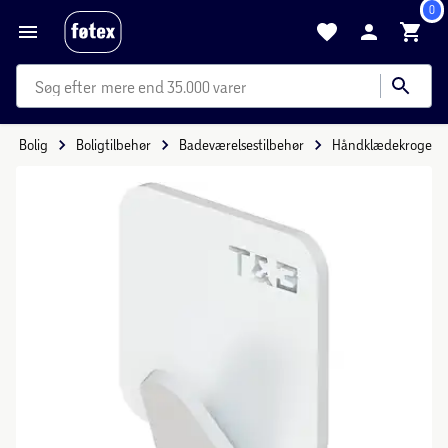
0
mere end 35.000 varer
Bolig
Boligtilbehør
Badeværelsestilbehør
Håndklædekroge