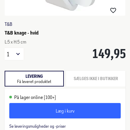
T&B
T&B knage - hvid
L:5 x H:5 cm
149,95
1
LEVERING
SÆLGES IKKE I BUTIKKER
Få leveret produktet
På lager online (100+)
Læg i kurv
Se leveringsmuligheder og -priser