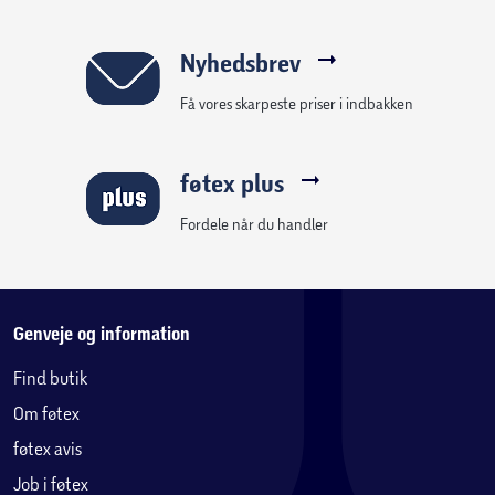
Nyhedsbrev
Få vores skarpeste priser i indbakken
føtex plus
Fordele når du handler
Genveje og information
Find butik
Om føtex
føtex avis
Job i føtex