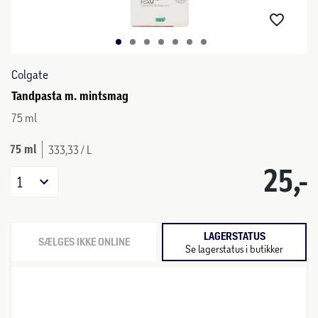
Colgate
Tandpasta m. mintsmag
75 ml
75 ml
333,33 / L
25,-
1
LAGERSTATUS
SÆLGES IKKE ONLINE
Se lagerstatus i butikker