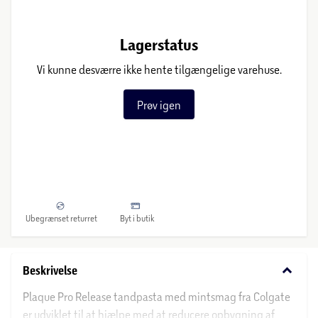
Lagerstatus
Vi kunne desværre ikke hente tilgængelige varehuse.
Prøv igen
Ubegrænset returret
Byt i butik
keyboard_arrow_down
Beskrivelse
Plaque Pro Release tandpasta med mintsmag fra Colgate
er udviklet til at hjælpe med at reducere opbygning af