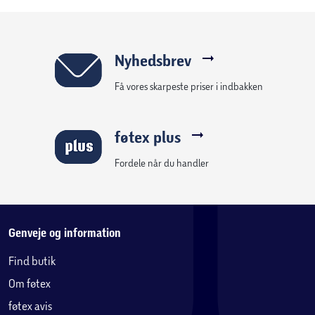
Nordisk tastaturlayout med multi-touch trackpad.
Genvejstaster til medier forbedrer produktiviteten.
Magnetisk folio-lukning og wraparound-bakke.
Elegant design kombinerer stil og funktion.
Nyhedsbrev
Optimeret til langvarig holdbarhed.
Få vores skarpeste priser i indbakken
føtex plus
Fordele når du handler
Genveje og information
Find butik
Om føtex
føtex avis