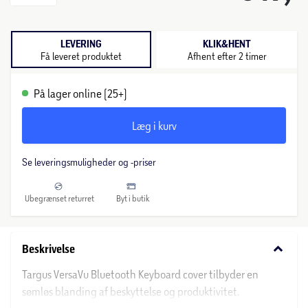
LEVERING
KLIK&HENT
Få leveret produktet
Afhent efter 2 timer
På lager online (25+)
Læg i kurv
Se leveringsmuligheder og -priser
Ubegrænset returret
Byt i butik
keyboard_arrow_down
Beskrivelse
Targus VersaVu Bluetooth Keyboard cover tilbyder en
sømløs blanding af beskyttelse og produktivitet.