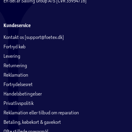
En del af Salling Group A/S (CVR 35954716)
Kundeservice
Kontakt os (support@foetex.dk)
Fortryd køb
Levering
Returnering
Reklamation
Fortrydelsesret
Handelsbetingelser
Privatlivspolitik
Reklamation eller tilbud om reparation
Betaling, købekort & gavekort
Ofte stillede spørgsmål