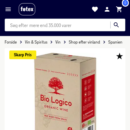
0
mere end 35.000 varer
Forside
Vin & Spiritus
Vin
Shop efter vinland
Spanien
Skarp 
Pris