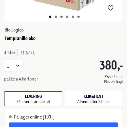
Bio Logico
Tempranillo øko
3 liter
31,67 / L
380,-
1
95,-
pr. karton
pakke á 4 kartoner
Plus evt. fragt
LEVERING
KLIK&HENT
Få leveret produktet
Afhent efter 2 timer
På lager online (100+)