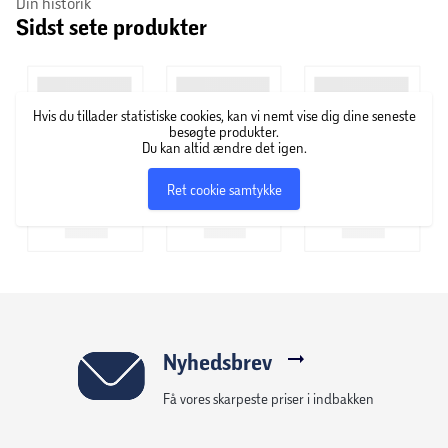
Din historik
Sidst sete produkter
Bag Bio Logico står vinfirmaet Globus Wine A/S. Globus
Wine er leverandør for vin over hele verden. De har både
egne mærker samt samarbejde med forskellige brands,
hvor de blandt andet fylder vin på flasker og står for
Hvis du tillader statistiske cookies, kan vi nemt vise dig dine seneste
design. Det hele startede i 2006 som en lille, dansk start-
besøgte produkter.
up virksomhed, som nu er en international spiller på
Du kan altid ændre det igen.
vinmarkedet.
Ret cookie samtykke
Nyhedsbrev
Få vores skarpeste priser i indbakken