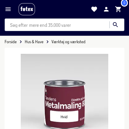
0
mere end 35.000 varer
Forside
Hus & Have
Værktøj og værksted