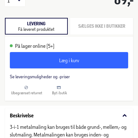
1
LEVERING
SÆLGES IKKE I BUTIKKER
Få leveret produktet
På lager online (5+)
Læg i kurv
Se leveringsmuligheder og -priser
Ubegrænset returret
Byt i butik
keyboard_arrow_down
Beskrivelse
3-i-1 metalmaling kan bruges til både grund-, mellem,- og
slutmaling. Metalmalingen kan bruges inden- og