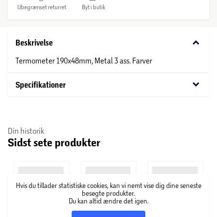
Ubegrænset returret
Byt i butik
keyboard_arrow_down
Beskrivelse
Termometer 190x48mm, Metal 3 ass. Farver
keyboard_arrow_down
Specifikationer
Din historik
Sidst sete produkter
Hvis du tillader statistiske cookies, kan vi nemt vise dig dine seneste
besøgte produkter.
Du kan altid ændre det igen.