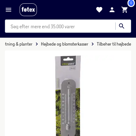
0
mere end 35.000 varer
dretning & planter
Højbede og blomsterkasser
Tilbehør til højbede