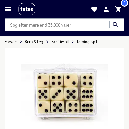
0
mere end 35.000 varer
Forside
Børn & Leg
Familiespil
Terningespil