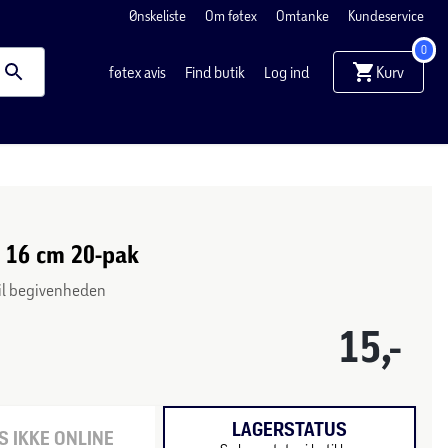
Ønskeliste
Om føtex
Omtanke
Kundeservice
0
Kurv
føtex avis
Find butik
Log ind
 16 cm 20-pak
til begivenheden
15,-
LAGERSTATUS
 IKKE ONLINE