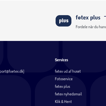
føtex plus
Fordele når du han
Services
pport@foetex.dk)
føtex ud af huset
Fotoservice
føtex plus
føtex nyhedsmail
Klik & Hent