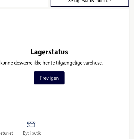
Se lagerstatus i butikker
Lagerstatus
 kunne desværre ikke hente tilgængelige varehuse.
Prøv igen
eturret
Byt i butik