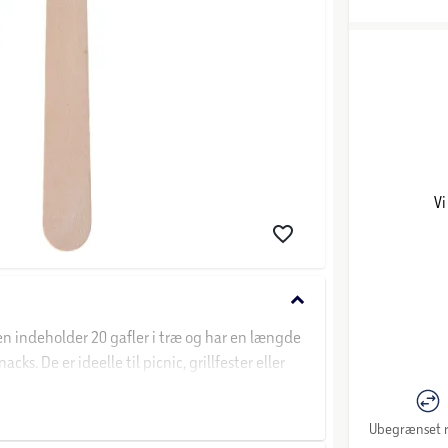
Vi
keyboard_arrow_down
ken indeholder 20 gafler i træ og har en længde
s. De er ideelle til picnic, grillfester eller
Ubegrænset r