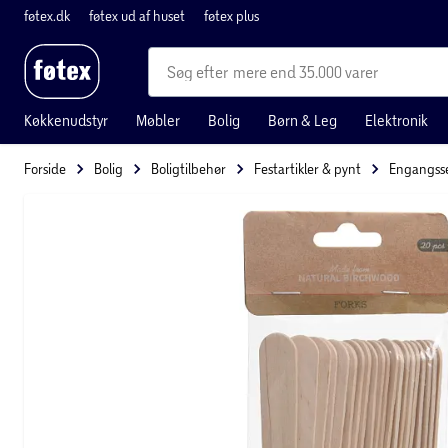
føtex.dk
føtex ud af huset
føtex plus
mere end 35.000 varer
Køkkenudstyr
Møbler
Bolig
Børn & Leg
Elektronik
Forside
Bolig
Boligtilbehør
Festartikler & pynt
Engangsse