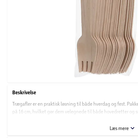
Beskrivelse
Trægafler er en praktisk løsning til både hverdag og fest. Pak
på 16 cm, hvilket gør dem velegnede til både hovedretter og snack
andre udendørs arrangementer.
Læs mere