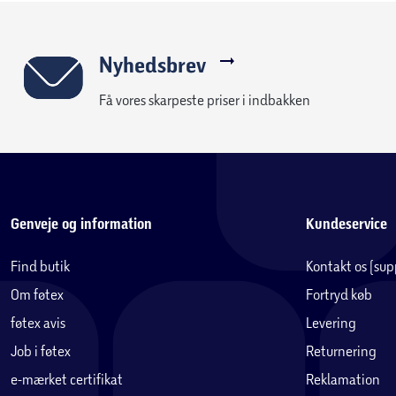
Nyhedsbrev
Få vores skarpeste priser i indbakken
Genveje og information
Kundeservice
Find butik
Kontakt os (su
Om føtex
Fortryd køb
føtex avis
Levering
Job i føtex
Returnering
e-mærket certifikat
Reklamation