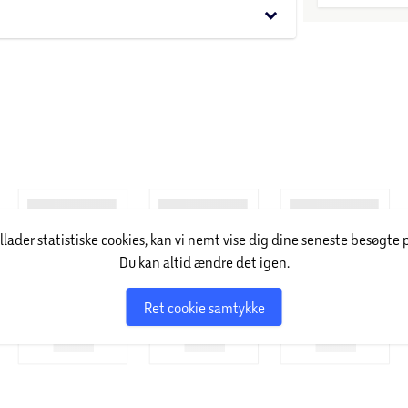
keyboard_arrow_down
illader statistiske cookies, kan vi nemt vise dig dine seneste besøgte 
Du kan altid ændre det igen.
Ret cookie samtykke