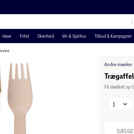
Have
Fritid
Skønhed
Vin & Spiritus
Tilbud & Kampagner
rvice
Andre mærker
Trægaffel
Få dækket op 
1
SÆLGES