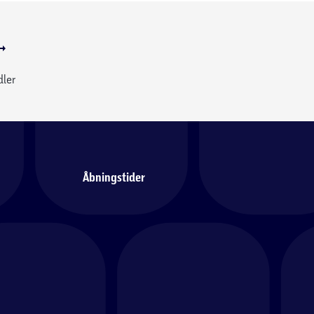
dler
Åbningstider