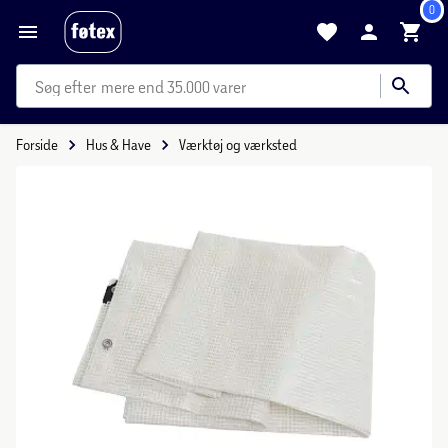
0
mere end 35.000 varer
Forside
Hus & Have
Værktøj og værksted