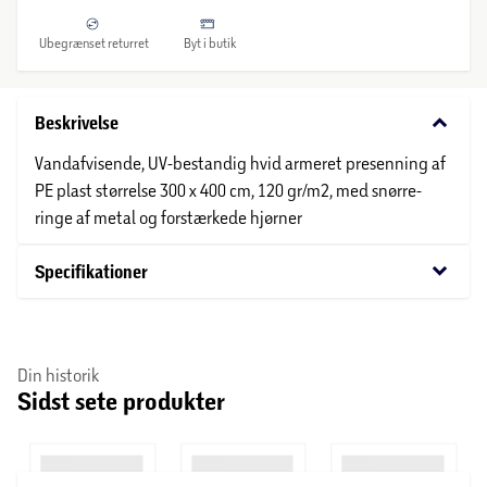
Ubegrænset returret
Byt i butik
keyboard_arrow_down
Beskrivelse
Vandafvisende, UV-bestandig hvid armeret presenning af
PE plast størrelse 300 x 400 cm, 120 gr/m2, med snørre-
ringe af metal og forstærkede hjørner
keyboard_arrow_down
Specifikationer
Din historik
Sidst sete produkter