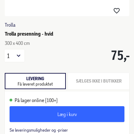
Trolla
Trolla presenning - hvid
300 x 400 cm
75,-
1
LEVERING
SÆLGES IKKE I BUTIKKER
Få leveret produktet
På lager online (100+)
Læg i kurv
Se leveringsmuligheder og -priser