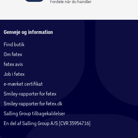
Findes i fire episke farver - Booster Black, Winning White,
Fordele når du handler
Brilliant Blue og Powerful Pink - der er en Felox til alle.
Genveje og information
Find butik
Om føtex
føtex avis
Job i føtex
e-mærket certifikat
Smiley-rapporter for føtex
Smiley-rapporter for føtex.dk
Salling Group tilbagekaldelser
En del af Salling Group A/S (CVR 35954716)