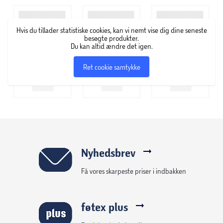
Software-superstjerne:
Felox er meget mere end din gennemsnitlige mus - med
programmerbar software kan du tilpasse DPI-
Hvis du tillader statistiske cookies, kan vi nemt vise dig dine seneste
hastigheden, lyseffekterne og makroerne for at skabe din
besøgte produkter.
Du kan altid ændre det igen.
ultimative gaming-mus.
Ret cookie samtykke
Flere knapper, mere kraft:
To knapper er gode, seks knapper er endnu bedre! Få
meget mere ud af din mus med Felox's seks knapper,
herunder to sideknapper og en DPI-vælger. Find ud af,
hvad der passer til dig!
Bliv kablet op:
Nyhedsbrev
Giv dig selv ekstra frihed med denne mus' ekstra lange 1,5
Få vores skarpeste priser i indbakken
meter kabel - nyd masser af plads til musbevægelser,
uanset om din pc er på dit skrivebord eller gulvet.
føtex plus
Farv mig cool: