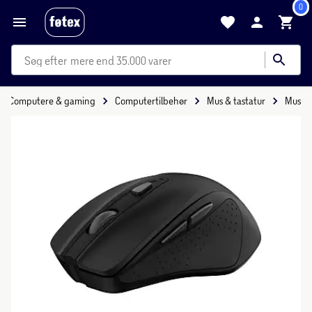
0
mere end 35.000 varer
Computere & gaming
Computertilbehør
Mus & tastatur
Mus