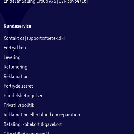
En del af Salling Group A/S (CVR 35954716)
Kundeservice
Kontakt os (support@foetex.dk)
Fortryd køb
Levering
Returnering
Reklamation
Fortrydelsesret
Handelsbetingelser
Privatlivspolitik
Reklamation eller tilbud om reparation
Betaling, købekort & gavekort
Ofte stillede spørgsmål