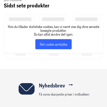
tommelfingerknapper gør det nemt at navigere.
Sidst sete produkter
Hurtigere eller langsommere – du bestemmer
Klik løs med Nitos justerbare markørhastighed (800-2200
DPI). En praktisk LED-DPI-indikator viser, hvilken hastighed
Hvis du tillader statistiske cookies, kan vi nemt vise dig dine seneste
du bruger, og en batteriindikator giver besked, når det
besøgte produkter.
Du kan altid ændre det igen.
snart er tid til at skifte batteri. Supernemt.
Ret cookie samtykke
Nyhedsbrev
Få vores skarpeste priser i indbakken