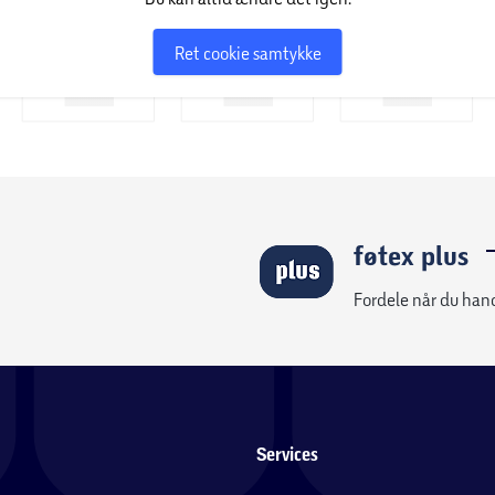
Ret cookie samtykke
føtex plus
Fordele når du han
Services