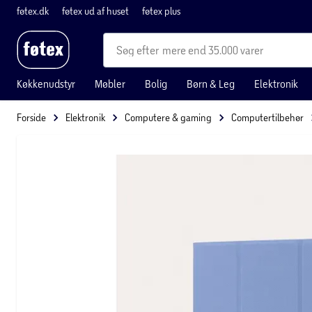
føtex.dk
føtex ud af huset
føtex plus
mere end 35.000 varer
Køkkenudstyr
Møbler
Bolig
Børn & Leg
Elektronik
Forside
Elektronik
Computere & gaming
Computertilbehør