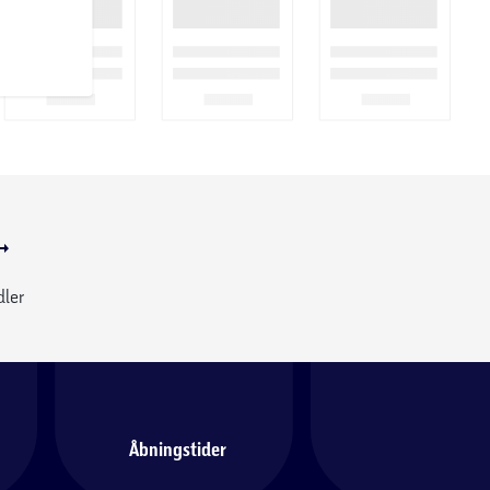
dler
Åbningstider