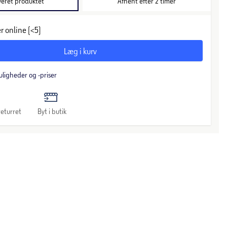
veret produktet
Afhent efter 2 timer
r online (<5)
Læg i kurv
uligheder og -priser
eturret
Byt i butik