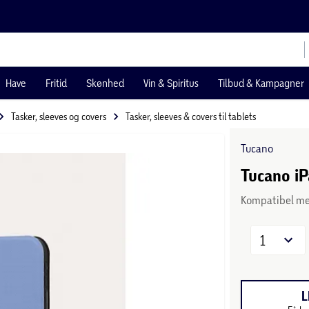
Have
Fritid
Skønhed
Vin & Spiritus
Tilbud & Kampagner
Tasker, sleeves og covers
Tasker, sleeves & covers til tablets
Tucano
Tucano iP
Kompatibel me
1
L