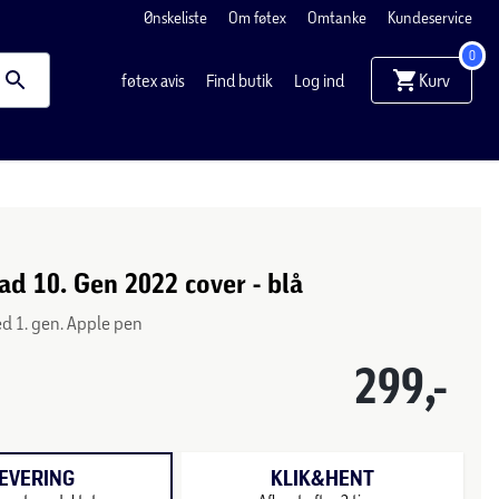
Ønskeliste
Om føtex
Omtanke
Kundeservice
0
Kurv
føtex avis
Find butik
Log ind
ad 10. Gen 2022 cover - blå
d 1. gen. Apple pen
299,-
EVERING
KLIK&HENT