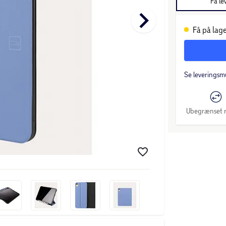
Få le
keyboard_arrow_right
Få på lage
Se leveringsm
Ubegrænset r