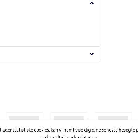
keyboard_arrow_down
keyboard_arrow_down
illader statistiske cookies, kan vi nemt vise dig dine seneste besøgte 
Du kan altid ændre det igen.