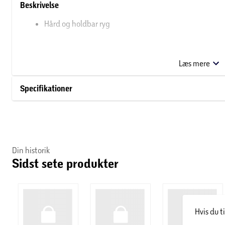
Beskrivelse
Hård og holdbar ryg
Tænd/sluk funktion
Læs mere
Kan foldes til tablet-stand
Specifikationer
Åbning til kamera
Kompatibel med 1. gen. Apple pen
Din historik
Sidst sete produkter
Hvis du t