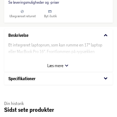
Se leveringsmuligheder og -priser
Ubegrænset returret
Byt i butik
keyboard_arrow_down
Beskrivelse
Et integreret laptoprum, som kan rumme en 17" laptop
eller MacBook Pro 16''. Frontlommen på rygsækken
indeholder et organisationspanel, som kan opbevare din
smartphone samt et praktisk hul til hovedtelefonkabel.
Læs mere
Sidenetlommerne giver hurtig adgang til en paraply,
snack eller vandflaske. Ekstra polstring på panelet på
keyboard_arrow_down
Specifikationer
rygsækken og skulderstropperne giver ekstra dæmpning.
Air Mesh på skulderstropperne opretholder komfort og
åndbarhed.
Din historik
Sidst sete produkter
FUNKTIONER:
- Ergonomisk polstret bagpanel og stropper