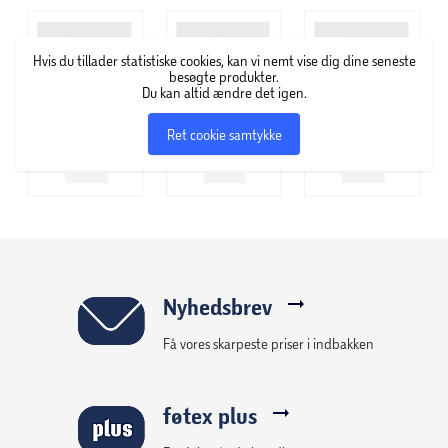
- Urbant look
- To rummelige rum inklusive en integreret polstret
Hvis du tillader statistiske cookies, kan vi nemt vise dig dine seneste
laptoplomme og tilbehørslommer
besøgte produkter.
Du kan altid ændre det igen.
- Musiklomme udstyret med kabelport
- Dedikeret tabletrum, der er kompatibelt med iPad og
Ret cookie samtykke
tablets
- Sidelomme til flaske eller paraply
DESIGNET TIL:
- MacBook Pro 16"
- Laptop 17"
Nyhedsbrev
TEKNISKE DETALJER:
Få vores skarpeste priser i indbakken
- Udvendig størrelse (cm): 35,00 x 48,00 x 18,00
føtex plus