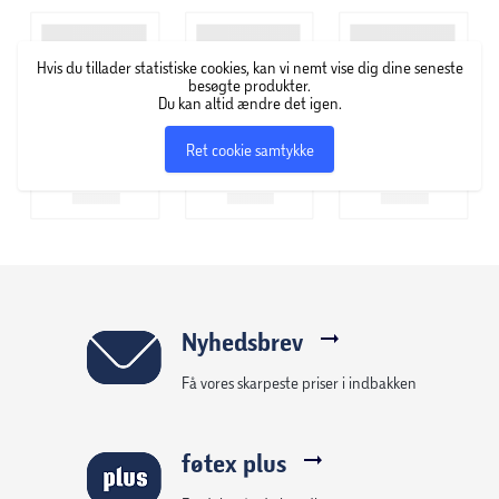
Udstyret med Tucano Anti-Slip System®
Robust 4 mm neoprenkonstruktion
Hvis du tillader statistiske cookies, kan vi nemt vise dig dine seneste
Dobbeltlynlås til nem åbning
besøgte produkter.
Du kan altid ændre det igen.
Perfekt afsluttet med specielle flatlocksømme for at
beholde den ekstra slanke effekt
Ret cookie samtykke
Nyhedsbrev
Få vores skarpeste priser i indbakken
føtex plus