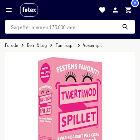
0
mere end 35.000 varer
Forside
Børn & Leg
Familiespil
Voksenspil