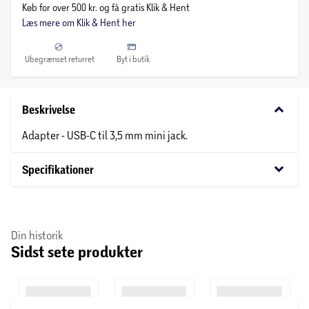
Køb for over 500 kr. og få gratis Klik & Hent
Læs mere om Klik & Hent her
Ubegrænset returret
Byt i butik
keyboard_arrow_down
Beskrivelse
Adapter - USB-C til 3,5 mm mini jack.
keyboard_arrow_down
Specifikationer
Din historik
Sidst sete produkter