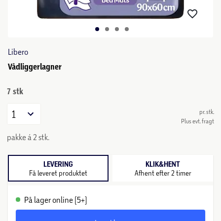
Libero
Vådliggerlagner
7 stk
1
pr. stk.
Plus evt. fragt
pakke á 2 stk.
LEVERING
KLIK&HENT
Få leveret produktet
Afhent efter 2 timer
På lager online (5+)