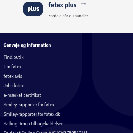
føtex plus
Fordele når du handler
Genveje og information
Find butik
Om føtex
føtex avis
Job i føtex
e-mærket certifikat
Smiley-rapporter for føtex
Smiley-rapporter for føtex.dk
Salling Group tilbagekaldelser
En del af Salling Group A/S (CVR 35954716)