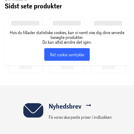
Sidst sete produkter
Libero producerer Svanemærkede bleer og babypleje til
sensitiv hud. De har produceret bleer i over 50 år, men selv
om bleerne har ændret sig betydeligt i løbet af den tid,
har Libero altid stræbt efter én og samme ting – nemlig at
Hvis du tillader statistiske cookies, kan vi nemt vise dig dine seneste
give dit barn en ble, som er så behagelig og funktionel
besøgte produkter.
som muligt.
Du kan altid ændre det igen.
Ret cookie samtykke
Nyhedsbrev
Få vores skarpeste priser i indbakken