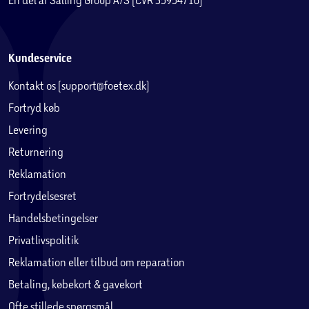
Kundeservice
Kontakt os (support@foetex.dk)
Fortryd køb
Levering
Returnering
Reklamation
Fortrydelsesret
Handelsbetingelser
Privatlivspolitik
Reklamation eller tilbud om reparation
Betaling, købekort & gavekort
Ofte stillede spørgsmål