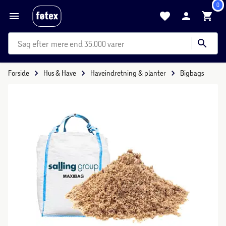
0
mere end 35.000 varer
Forside
Hus & Have
Haveindretning & planter
Bigbags