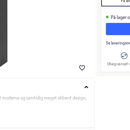
Få le
På lager o
Se leveringsm
Ubegrænset r
keyboard_arrow_down
t moderne og samtidig meget stilrent design,
e skuffer med softclose og fuldt udtræk for