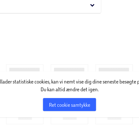
rbare ophængningsbeslag som gør det nemt,
keyboard_arrow_down
illader statistiske cookies, kan vi nemt vise dig dine seneste besøgte 
Du kan altid ændre det igen.
Ret cookie samtykke