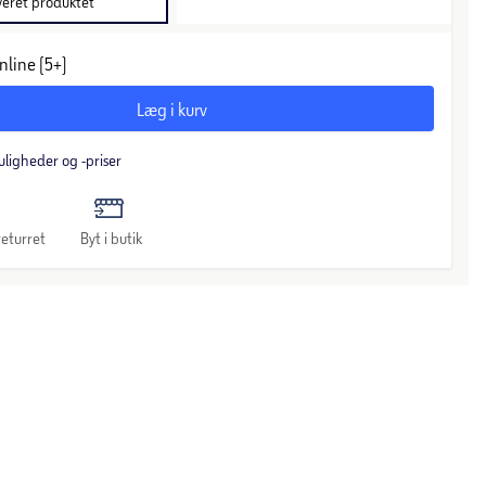
veret produktet
nline (5+)
Læg i kurv
uligheder og -priser
eturret
Byt i butik