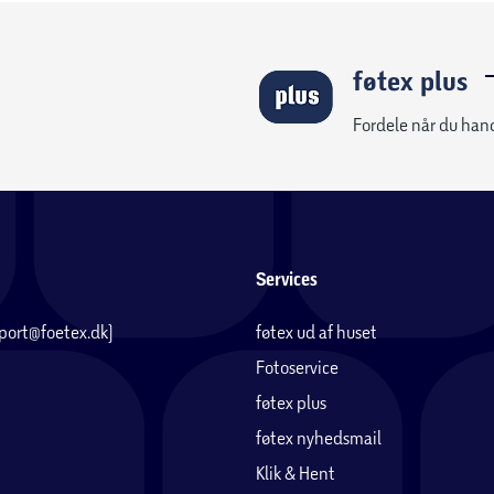
føtex plus
Fordele når du han
Services
pport@foetex.dk)
føtex ud af huset
Fotoservice
føtex plus
føtex nyhedsmail
Klik & Hent