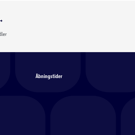
dler
Åbningstider