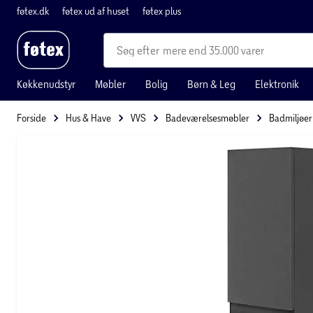
føtex.dk
føtex ud af huset
føtex plus
mere end 35.000 varer
Køkkenudstyr
Møbler
Bolig
Børn & Leg
Elektronik
Forside
Hus & Have
VVS
Badeværelsesmøbler
Badmiljøer