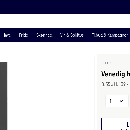
Have
Fritid
Skønhed
Vin & Spiritus
Tilbud & Kampagner
Lope
Venedig h
B: 35 x H: 139 x
1
L