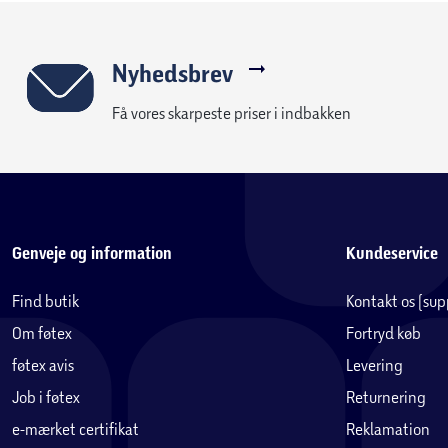
Nyhedsbrev
Få vores skarpeste priser i indbakken
Genveje og information
Kundeservice
Find butik
Kontakt os (su
Om føtex
Fortryd køb
føtex avis
Levering
Job i føtex
Returnering
e-mærket certifikat
Reklamation