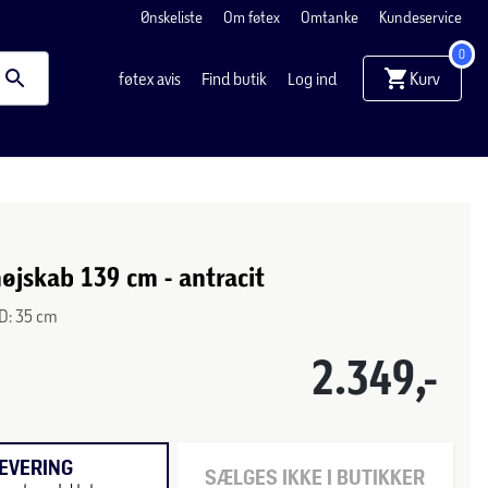
Ønskeliste
Om føtex
Omtanke
Kundeservice
0
Kurv
føtex avis
Find butik
Log ind
øjskab 139 cm - antracit
 D: 35 cm
2.349,-
EVERING
SÆLGES IKKE I BUTIKKER