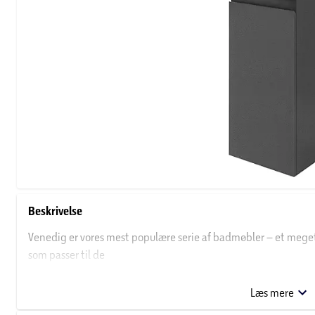
Beskrivelse
Venedig er vores mest populære serie af badmøbler – et mege
som passer til de
fleste badeværelser.
Venedig serien er med integrerede greb i skufferne, 2 rummelig
Læs mere
ekstra komfort.