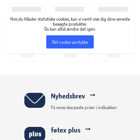
hylder.
Hvis du tillader statistiske cookies, kan vi nemt vise dig dine seneste
Venedig møblet leveres færdigsamlet og har justérbare
besøgte produkter.
Du kan altid ændre det igen.
ophængsbeslag, der gør installationen nem og gør
tilpasning af det ophængte møbel nemt og hurtigt.
Ret cookie samtykke
Venedig badmøbel forener skønhed og funktionalitet og
er den ideelle løsning for et stilfuldt og praktisk
badeværelsesmiljø.
Nyhedsbrev
Få vores skarpeste priser i indbakken
føtex plus