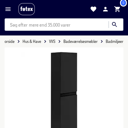
0
mere end 35.000 varer
Forside
Hus & Have
VVS
Badeværelsesmøbler
Badmiljøer