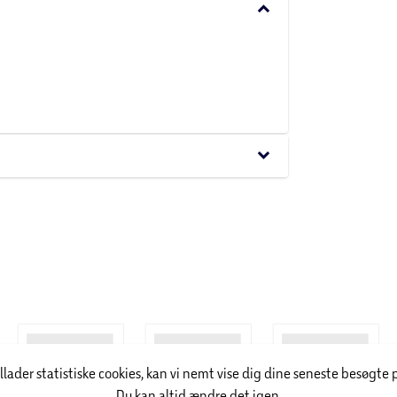
keyboard_arrow_down
t åbne og lukke
keyboard_arrow_down
illader statistiske cookies, kan vi nemt vise dig dine seneste besøgte 
Du kan altid ændre det igen.