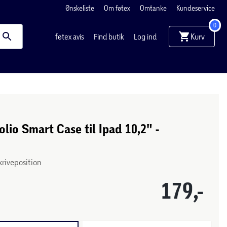
Ønskeliste
Om føtex
Omtanke
Kundeservice
0
Kurv
føtex avis
Find butik
Log ind
olio Smart Case til Ipad 10,2" -
kriveposition
179,-