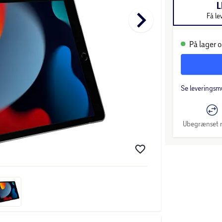
L
keyboard_arrow_right
Få le
På lager o
Se leveringsm
Ubegrænset r