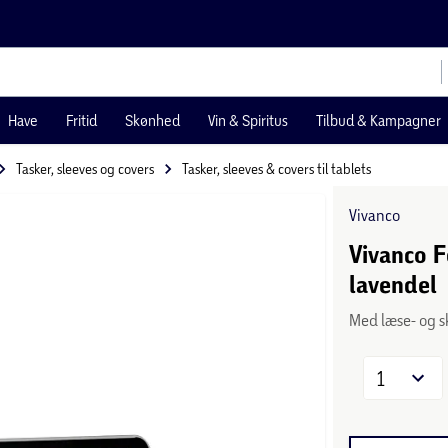
Have
Fritid
Skønhed
Vin & Spiritus
Tilbud & Kampagner
Tasker, sleeves og covers
Tasker, sleeves & covers til tablets
Vivanco
Vivanco F
lavendel
Med læse- og s
1