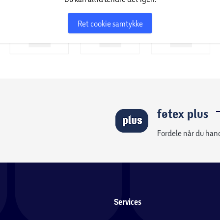
Ret cookie samtykke
føtex plus
Fordele når du han
Services