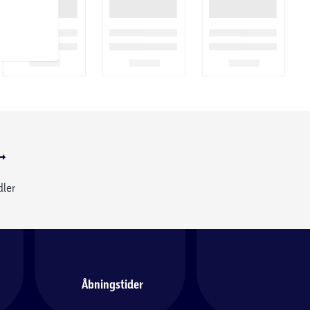
dler
Åbningstider