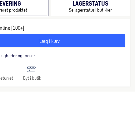
EVERING
LAGERSTATUS
veret produktet
Se lagerstatus i butikker
nline (100+)
Læg i kurv
uligheder og -priser
eturret
Byt i butik