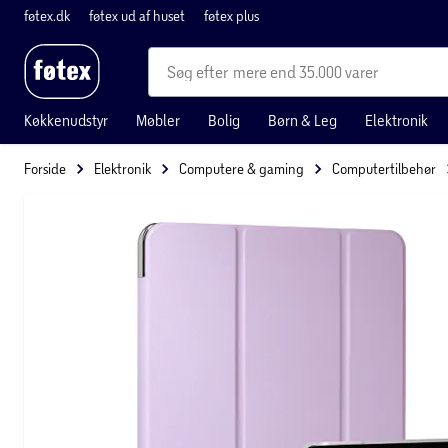
føtex.dk
føtex ud af huset
føtex plus
mere end 35.000 varer
Køkkenudstyr
Møbler
Bolig
Børn & Leg
Elektronik
Forside
Elektronik
Computere & gaming
Computertilbehør