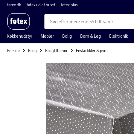
føtex.dk
føtex ud af huset
føtex plus
mere end 35.000 varer
Køkkenudstyr
Møbler
Bolig
Børn & Leg
Elektronik
Forside
Bolig
Boligtilbehør
Festartikler & pynt