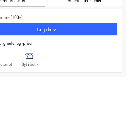
veret produktet
Afhent efter 2 timer
nline (100+)
Læg i kurv
uligheder og -priser
eturret
Byt i butik