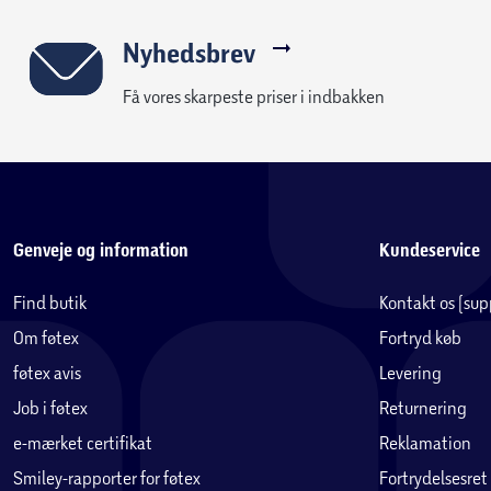
Nyhedsbrev
Få vores skarpeste priser i indbakken
Genveje og information
Kundeservice
Find butik
Kontakt os (su
Om føtex
Fortryd køb
føtex avis
Levering
Job i føtex
Returnering
e-mærket certifikat
Reklamation
Smiley-rapporter for føtex
Fortrydelsesret