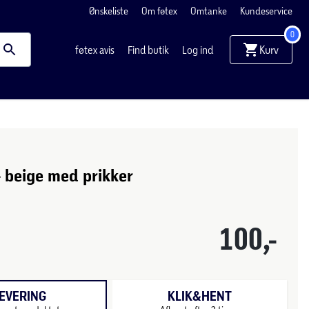
Ønskeliste
Om føtex
Omtanke
Kundeservice
0
Kurv
føtex avis
Find butik
Log ind
 beige med prikker
100,-
EVERING
KLIK&HENT