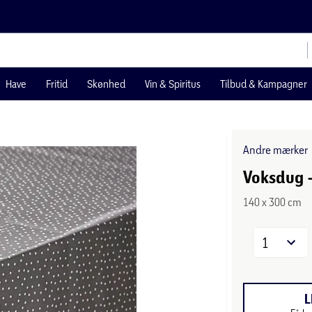
Have
Fritid
Skønhed
Vin & Spiritus
Tilbud & Kampagner
Andre mærker
Voksdug -
140 x 300 cm
1
L