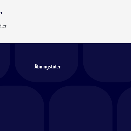
dler
Åbningstider