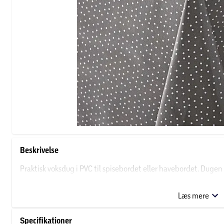
Beskrivelse
Praktisk voksdug i PVC til spisebordet eller havebordet. Dugen 
designs. Dugen kan rengøres med en fugtig klud.
Læs mere
Specifikationer