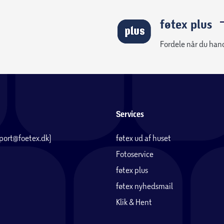
føtex plus
Fordele når du han
Services
pport@foetex.dk)
føtex ud af huset
Fotoservice
føtex plus
føtex nyhedsmail
Klik & Hent